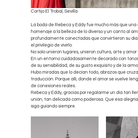
Cortijo El Trobal, Sevilla
La boda de Rebeca y Eddy fue mucho más que una ce
homenaje a la belleza de lo diverso y un canto al amor 
profundamente conectadas que convirtieron su día e
el privilegio de vivirlo.
No solo unieron lugares, unieron cultura, arte y amor 
En un entorno cuidadosamente decorado con tonos be
de su sensibilidad, de su gusto exquisito y de la arm
Hubo miradas que lo decían todo, abrazos que cruz
traducción. Porque allí, donde el amor se vuelve le
de conexiones reales.
Rebeca y Eddy, gracias por regalarme un día tan llen
unión, tan delicada como poderosa. Que esa alegría 
siga guiando siempre.